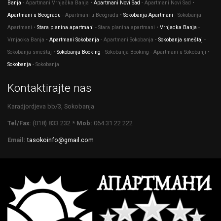
Banja
- Apartmani Vrnjačka Banja •
Apartmani Novi Sad
- Apartmani Novi Sad •
Apartmani u Beogradu
- Apartmani u Beogradu •
Sokobanja Apartmani
- Sokobanja
Apartmani •
Stara planina apartmani
- Stara planina apartmani •
Vrnjacka Banja
-
Vrnjacka Banja •
Apartmani Sokobanja
- Apartmani Sokobanja •
Sokobanja smeštaj
-
Sokobanja smeštaj •
Sokobanja Booking
- Sokobanja Booking - Apartmani u Sokobanji •
Sokobanja
- Sokobanja
Kontaktirajte nas
Karadjordjeva bb/3, Sokobanja
Tel/Fax:
(018) 833 232
* Mob:
064 31 22 222
Email:
tasokoinfo@gmail.com