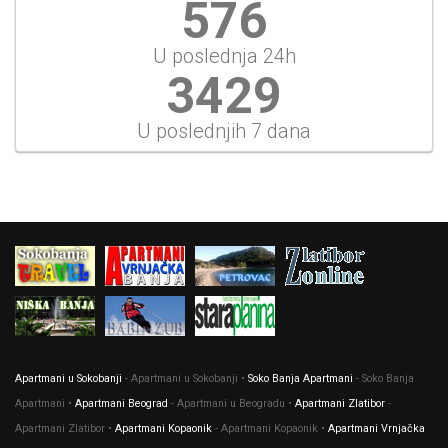
643
U poslednja 24h
3825
U poslednjih 7 dana
Apartmani u Sokobanji
- Apartmani u Sokobanji •
Soko Banja Apartmani
- Soko Banja
Apartmani •
Apartmani Beograd
- Apartmani u Beogradu •
Apartmani Zlatibor
-
Apartmani Zlatibor •
Apartmani Kopaonik
- Apartmani Kopaonik •
Apartmani Vrnjačka