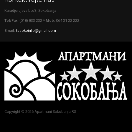
Karadjordjeva bb/3, Sokobanja
Tel/Fax:
(018) 833 232
* Mob:
064 31 22 222
Email:
tasokoinfo@gmail.com
Copyright © 2026 Apartmani Sokobanja RS