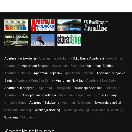
Apartmani u Sokobanji
- Apartmani u Sokobanji •
Soko Banja Apartmani
- Soko Banja
Apartmani •
Apartmani Beograd
- Apartmani u Beogradu •
Apartmani Zlatibor
-
Apartmani Zlatibor •
Apartmani Kopaonik
- Apartmani Kopaonik •
Apartmani Vrnjačka
Banja
- Apartmani Vrnjačka Banja •
Apartmani Novi Sad
- Apartmani Novi Sad •
Apartmani u Beogradu
- Apartmani u Beogradu •
Sokobanja Apartmani
- Sokobanja
Apartmani •
Stara planina apartmani
- Stara planina apartmani •
Vrnjacka Banja
-
Vrnjacka Banja •
Apartmani Sokobanja
- Apartmani Sokobanja •
Sokobanja smeštaj
-
Sokobanja smeštaj •
Sokobanja Booking
- Sokobanja Booking - Apartmani u Sokobanji •
Sokobanja
- Sokobanja
Kontaktirajte nas