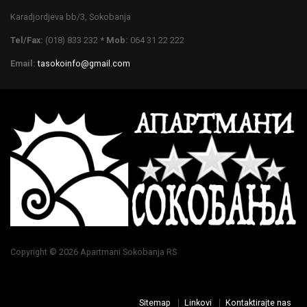
Karadjordjeva bb/3, Sokobanja
Tel/Fax:
(018) 833 232
* Mob:
064 31 22 222
Email:
tasokoinfo@gmail.com
Copyright © 2026 Apartmani Sokobanja RS
Sitemap
Linkovi
Kontaktirajte nas