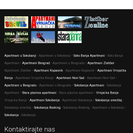
Apartmani u Sokobanji
- Apartmani u Sokobanji •
Soko Banja Apartmani
- Soko Banja
Apartmani •
Apartmani Beograd
- Apartmani u Beogradu •
Apartmani Zlatibor
-
Apartmani Zlatibor •
Apartmani Kopaonik
- Apartmani Kopaonik •
Apartmani Vrnjačka
Banja
- Apartmani Vrnjačka Banja •
Apartmani Novi Sad
- Apartmani Novi Sad •
Apartmani u Beogradu
- Apartmani u Beogradu •
Sokobanja Apartmani
- Sokobanja
Apartmani •
Stara planina apartmani
- Stara planina apartmani •
Vrnjacka Banja
-
Vrnjacka Banja •
Apartmani Sokobanja
- Apartmani Sokobanja •
Sokobanja smeštaj
-
Sokobanja smeštaj •
Sokobanja Booking
- Sokobanja Booking - Apartmani u Sokobanji •
Sokobanja
- Sokobanja
Kontaktirajte nas