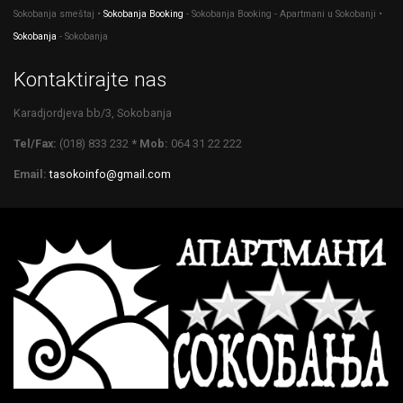
Sokobanja smeštaj •
Sokobanja Booking
- Sokobanja Booking - Apartmani u Sokobanji •
Sokobanja
- Sokobanja
Kontaktirajte nas
Karadjordjeva bb/3, Sokobanja
Tel/Fax:
(018) 833 232
* Mob:
064 31 22 222
Email:
tasokoinfo@gmail.com