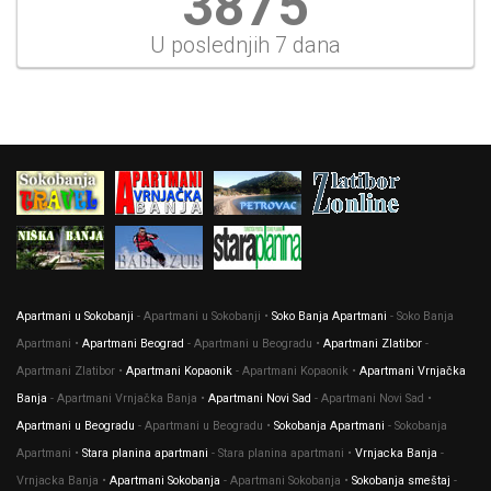
3875
U poslednjih 7 dana
Apartmani u Sokobanji
- Apartmani u Sokobanji •
Soko Banja Apartmani
- Soko Banja
Apartmani •
Apartmani Beograd
- Apartmani u Beogradu •
Apartmani Zlatibor
-
Apartmani Zlatibor •
Apartmani Kopaonik
- Apartmani Kopaonik •
Apartmani Vrnjačka
Banja
- Apartmani Vrnjačka Banja •
Apartmani Novi Sad
- Apartmani Novi Sad •
Apartmani u Beogradu
- Apartmani u Beogradu •
Sokobanja Apartmani
- Sokobanja
Apartmani •
Stara planina apartmani
- Stara planina apartmani •
Vrnjacka Banja
-
Vrnjacka Banja •
Apartmani Sokobanja
- Apartmani Sokobanja •
Sokobanja smeštaj
-