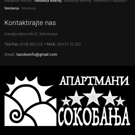
Sokobanja smeštaj •
Sokobanja Booking
- Sokobanja Booking - Apartmani u Sokobanji •
Sokobanja
- Sokobanja
Kontaktirajte nas
Karadjordjeva bb/3, Sokobanja
Tel/Fax:
(018) 833 232
* Mob:
064 31 22 222
Email:
tasokoinfo@gmail.com