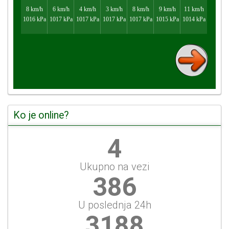
Ko je online?
5
Ukupno na vezi
430
U poslednja 24h
3556