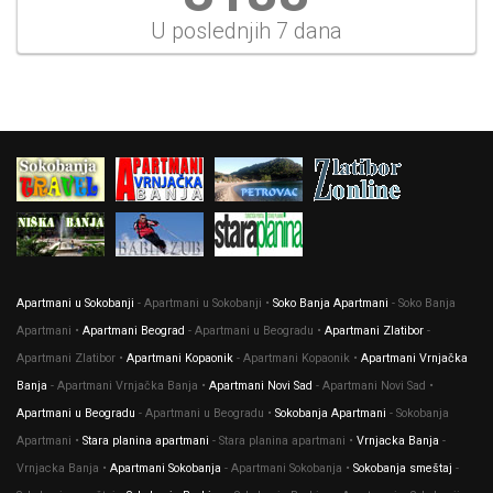
U poslednjih 7 dana
Apartmani u Sokobanji
- Apartmani u Sokobanji •
Soko Banja Apartmani
- Soko Banja
Apartmani •
Apartmani Beograd
- Apartmani u Beogradu •
Apartmani Zlatibor
-
Apartmani Zlatibor •
Apartmani Kopaonik
- Apartmani Kopaonik •
Apartmani Vrnjačka
Banja
- Apartmani Vrnjačka Banja •
Apartmani Novi Sad
- Apartmani Novi Sad •
Apartmani u Beogradu
- Apartmani u Beogradu •
Sokobanja Apartmani
- Sokobanja
Apartmani •
Stara planina apartmani
- Stara planina apartmani •
Vrnjacka Banja
-
Vrnjacka Banja •
Apartmani Sokobanja
- Apartmani Sokobanja •
Sokobanja smeštaj
-