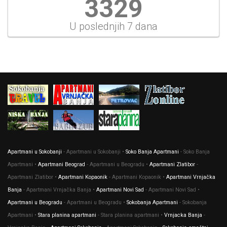
3713
U poslednjih 7 dana
Apartmani u Sokobanji
- Apartmani u Sokobanji •
Soko Banja Apartmani
- Soko Banja
Apartmani •
Apartmani Beograd
- Apartmani u Beogradu •
Apartmani Zlatibor
-
Apartmani Zlatibor •
Apartmani Kopaonik
- Apartmani Kopaonik •
Apartmani Vrnjačka
Banja
- Apartmani Vrnjačka Banja •
Apartmani Novi Sad
- Apartmani Novi Sad •
Apartmani u Beogradu
- Apartmani u Beogradu •
Sokobanja Apartmani
- Sokobanja
Apartmani •
Stara planina apartmani
- Stara planina apartmani •
Vrnjacka Banja
-