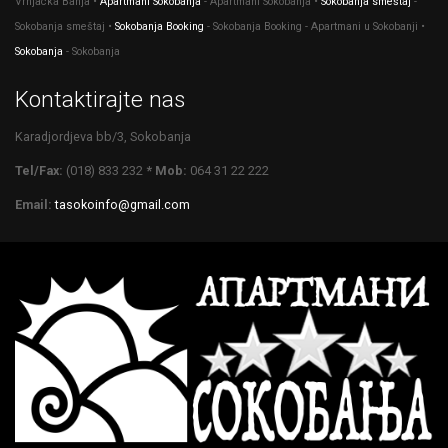
Vrnjacka Banja •
Apartmani Sokobanja
- Apartmani Sokobanja •
Sokobanja smeštaj
-
Sokobanja smeštaj •
Sokobanja Booking
- Sokobanja Booking - Apartmani u Sokobanji •
Sokobanja
- Sokobanja
Kontaktirajte nas
Karadjordjeva bb/3, Sokobanja
Tel/Fax:
(018) 833 232
* Mob:
064 31 22 222
Email:
tasokoinfo@gmail.com