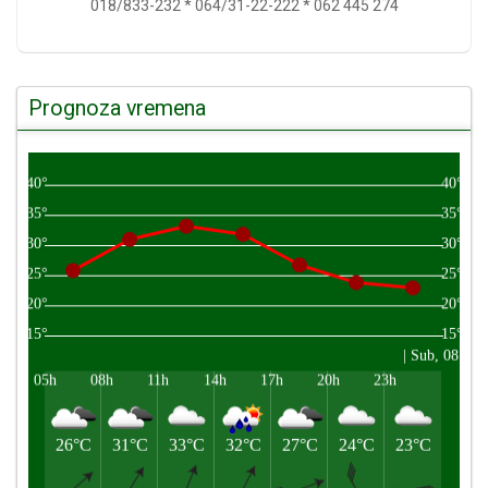
018/833-232 * 064/31-22-222 * 062 445 274
Prognoza vremena