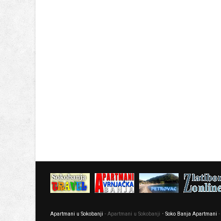
Apartmani u Sokobanji
- Apartmani u Sokobanji •
Soko Banja Apartmani
-