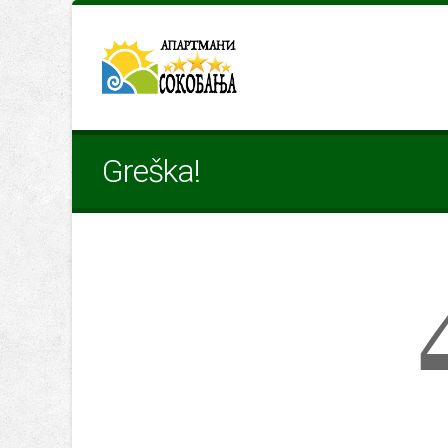
Greška!