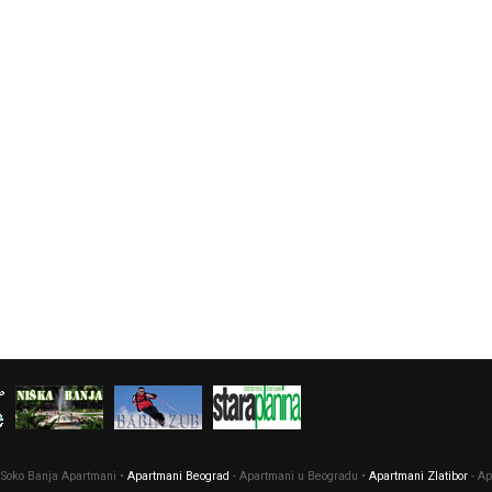
 Soko Banja Apartmani •
Apartmani Beograd
- Apartmani u Beogradu •
Apartmani Zlatibor
- Ap