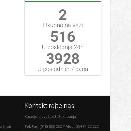
2
Ukupno na vezi
516
U poslednja 24h
3928
U poslednjih 7 dana
Kontaktirajte nas
Karadjordjeva bb/3, Sokobanja
Tel/Fax:
(018) 833 232
* Mob:
064 31 22 222
artmani