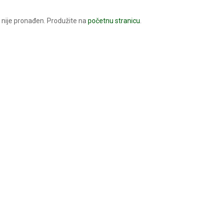
nije pronađen. Produžite na
početnu stranicu
.