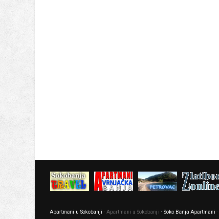
Apartmani u Sokobanji
- Apartmani u Sokobanji •
Soko Banja Apartmani
-