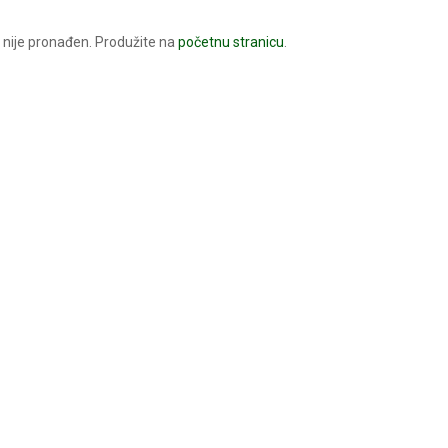
nije pronađen. Produžite na
početnu stranicu
.