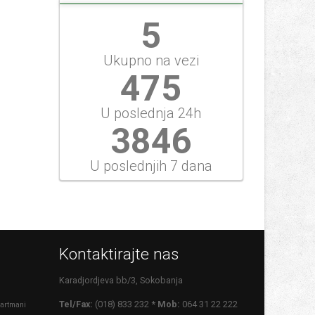
5
Ukupno na vezi
475
U poslednja 24h
3846
U poslednjih 7 dana
Kontaktirajte nas
Karadjordjeva bb/3, Sokobanja
Tel/Fax:
(018) 833 232
* Mob:
064 31 22 222
artmani