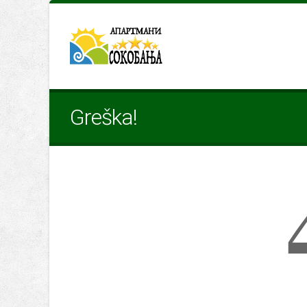
Greška!