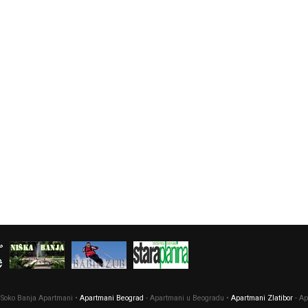
 Soko Banja Apartmani •
Apartmani Beograd
- Apartmani u Beogradu •
Apartmani Zlatibor
- Ap