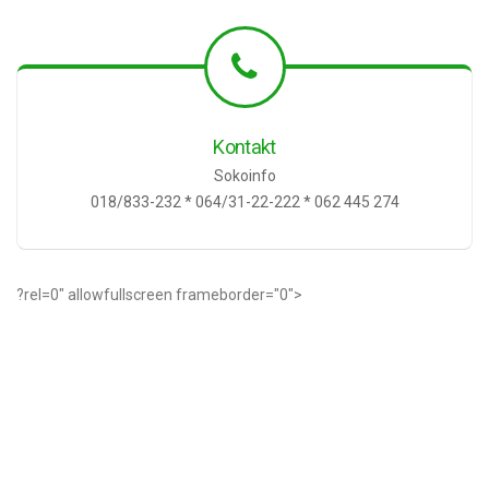
Kontakt
Sokoinfo
018/833-232 * 064/31-22-222 * 062 445 274
?rel=0" allowfullscreen frameborder="0">