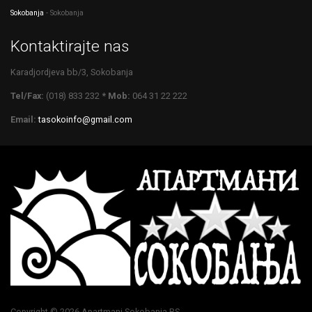
Sokobanja
- Sokobanja
Kontaktirajte nas
Karadjordjeva bb/3, Sokobanja
Tel/Fax:
(018) 833 232
* Mob:
064 31 22 222
Email:
tasokoinfo@gmail.com
Copyright © 2026 Apartmani Sokobanja RS