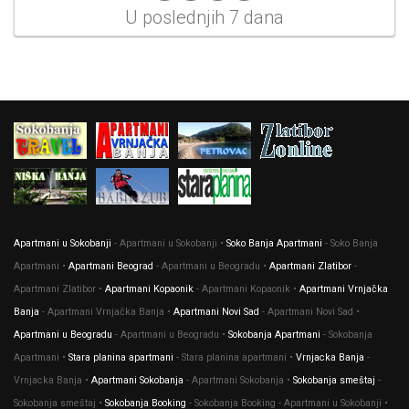
U poslednjih 7 dana
Apartmani u Sokobanji
- Apartmani u Sokobanji •
Soko Banja Apartmani
- Soko Banja
Apartmani •
Apartmani Beograd
- Apartmani u Beogradu •
Apartmani Zlatibor
-
Apartmani Zlatibor •
Apartmani Kopaonik
- Apartmani Kopaonik •
Apartmani Vrnjačka
Banja
- Apartmani Vrnjačka Banja •
Apartmani Novi Sad
- Apartmani Novi Sad •
Apartmani u Beogradu
- Apartmani u Beogradu •
Sokobanja Apartmani
- Sokobanja
Apartmani •
Stara planina apartmani
- Stara planina apartmani •
Vrnjacka Banja
-
Vrnjacka Banja •
Apartmani Sokobanja
- Apartmani Sokobanja •
Sokobanja smeštaj
-
Sokobanja smeštaj •
Sokobanja Booking
- Sokobanja Booking - Apartmani u Sokobanji •