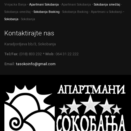
Vrnjacka Banja •
Apartmani Sokobanja
- Apartmani Sokobanja •
Sokobanja smeštaj
-
Sokobanja smeštaj •
Sokobanja Booking
- Sokobanja Booking - Apartmani u Sokobanji •
Sokobanja
- Sokobanja
Kontaktirajte nas
Karadjordjeva bb/3, Sokobanja
Tel/Fax:
(018) 833 232
* Mob:
064 31 22 222
Email:
tasokoinfo@gmail.com