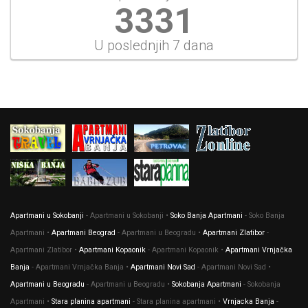
3587
U poslednjih 7 dana
Apartmani u Sokobanji
- Apartmani u Sokobanji •
Soko Banja Apartmani
- Soko Banja
Apartmani •
Apartmani Beograd
- Apartmani u Beogradu •
Apartmani Zlatibor
-
Apartmani Zlatibor •
Apartmani Kopaonik
- Apartmani Kopaonik •
Apartmani Vrnjačka
Banja
- Apartmani Vrnjačka Banja •
Apartmani Novi Sad
- Apartmani Novi Sad •
Apartmani u Beogradu
- Apartmani u Beogradu •
Sokobanja Apartmani
- Sokobanja
Apartmani •
Stara planina apartmani
- Stara planina apartmani •
Vrnjacka Banja
-