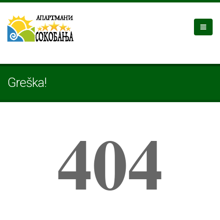
Greška!
404