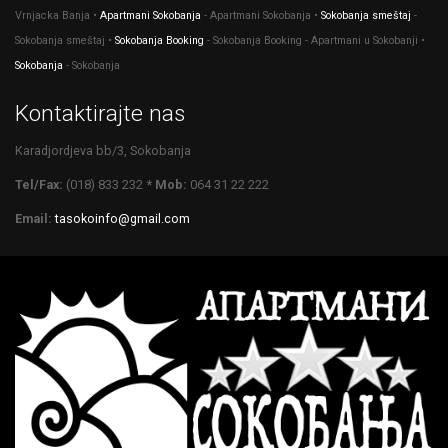
Vrnjacka Banja •
Apartmani Sokobanja
- Apartmani Sokobanja •
Sokobanja smeštaj
-
Sokobanja smeštaj •
Sokobanja Booking
- Sokobanja Booking - Apartmani u Sokobanji •
Sokobanja
- Sokobanja
Kontaktirajte nas
Karadjordjeva bb/3, Sokobanja
Tel/Fax:
(018) 833 232
* Mob:
064 31 22 222
Email:
tasokoinfo@gmail.com