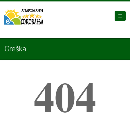
Greška!
404