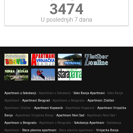
3741
U poslednjih 7 dana
Apartmani u Sokobanji
- Apartmani u Sokobanji •
Soko Banja Apartmani
- Soko Banja
Apartmani •
Apartmani Beograd
- Apartmani u Beogradu •
Apartmani Zlatibor
-
Apartmani Zlatibor •
Apartmani Kopaonik
- Apartmani Kopaonik •
Apartmani Vrnjačka
Banja
- Apartmani Vrnjačka Banja •
Apartmani Novi Sad
- Apartmani Novi Sad •
Apartmani u Beogradu
- Apartmani u Beogradu •
Sokobanja Apartmani
- Sokobanja
Apartmani •
Stara planina apartmani
- Stara planina apartmani •
Vrnjacka Banja
-