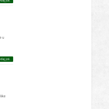
daj još...
e u
daj još...
like