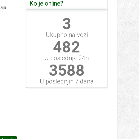
Ko je online?
taja
3
Ukupno na vezi
482
U poslednja 24h
3844
U poslednjih 7 dana