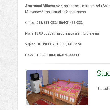
Apartmani Milovanović
, nalaze se u mirnom delu Soko
Milovanović ima 4 studija i 2 apartmana.
Office :
018/833-232 | 064/31-22-222
Posle 18:00 pozvati na dole ispisanim brojevima
Vojkan :
018/833-781 | 063/445-274
Saša:
018/830-004 | 063/76 000 11
Stud
1. studi