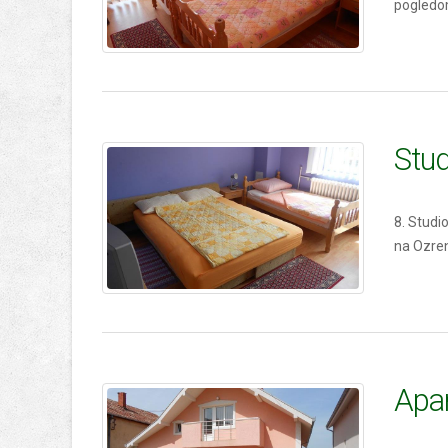
pogledom
Stud
8. Studi
na Ozre
Apa