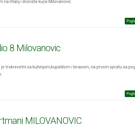
 na Rtanj i dvorište kuće Milovanović.
Pogle
io 8 Milovanovic
o je trokrevetni sa kuhinjom,kupatilom i terasom, na prvom spratu sa p
n.
Pogle
rtmani MILOVANOVIC