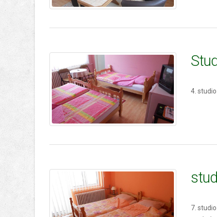
Stud
4. studi
stud
7. studi