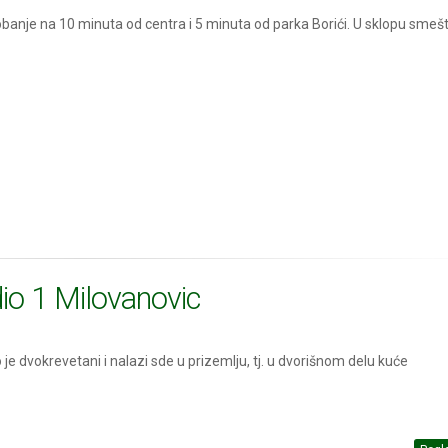
banje na 10 minuta od centra i 5 minuta od parka Borići. U sklopu smeš
io 1 Milovanovic
o je dvokrevetani i nalazi sde u prizemlju, tj. u dvorišnom delu kuće