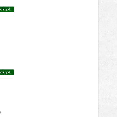
daj još...
daj još...
a