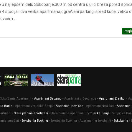
e u najlepšem delu Sokobanje,300 m od centra u ulici breza pored Borić
 4 studija i dva velika apartmana,ograÄ‘eni parking ispred kuće, veliko d
ikovcem ,
Pogle
 Soko Banja Apartmani •
Apartmani Beograd
- Apartmani u Beogradu •
Apartmani Zlatibor
- Ap
ka Banja
- Apartmani Vrnjačka Banja •
Apartmani Novi Sad
- Apartmani Novi Sad •
Apartmani
partmani •
Stara planina apartmani
- Stara planina apartmani •
Vrnjacka Banja
- Vrnjacka Banj
banja smeštaj •
Sokobanja Booking
- Sokobanja Booking - Apartmani u Sokobanji •
Sokobanja
- 