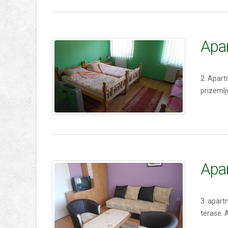
Apa
2. Apart
prizemlj
Apa
3. apart
terase. 