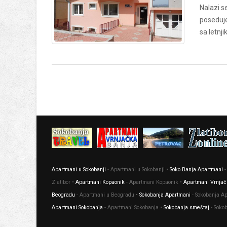
Nalazi s
poseduje
sa letnj
Apartmani u Sokobanji
- Apartmani u Sokobanji •
Soko Banja Apartmani
-
Zlatibor •
Apartmani Kopaonik
- Apartmani Kopaonik •
Apartmani Vrnjač
Beogradu
- Apartmani u Beogradu •
Sokobanja Apartmani
- Sokobanja A
Apartmani Sokobanja
- Apartmani Sokobanja •
Sokobanja smeštaj
- Soko