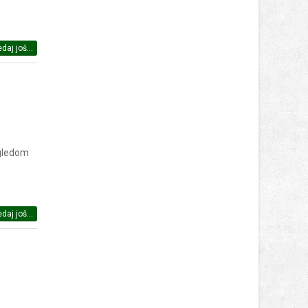
daj još...
ogledom
daj još...