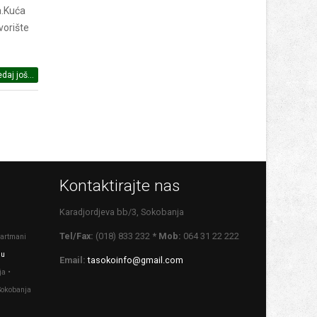
a.Kuća
vorište
daj još...
Kontaktirajte nas
Karadjordjeva bb/3, Sokobanja
Tel/Fax:
(018) 833 232
* Mob:
064 31 22 222
artmani
 u
Email:
tasokoinfo@gmail.com
a •
Sokobanja