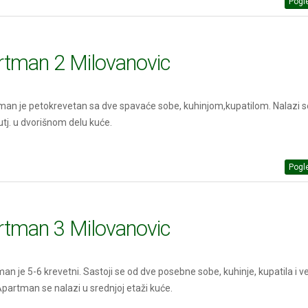
Pogle
rtman 2 Milovanovic
man je petokrevetan sa dve spavaće sobe, kuhinjom,kupatilom. Nalazi s
utj. u dvorišnom delu kuće.
Pogle
rtman 3 Milovanovic
man je 5-6 krevetni. Sastoji se od dve posebne sobe, kuhinje, kupatila i ve
Apartman se nalazi u srednjoj etaži kuće.