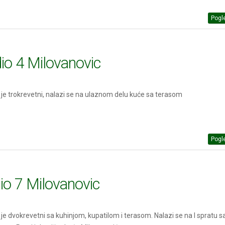
Pogle
io 4 Milovanovic
o je trokrevetni, nalazi se na ulaznom delu kuće sa terasom
Pogle
io 7 Milovanovic
o je dvokrevetni sa kuhinjom, kupatilom i terasom. Nalazi se na I spratu s