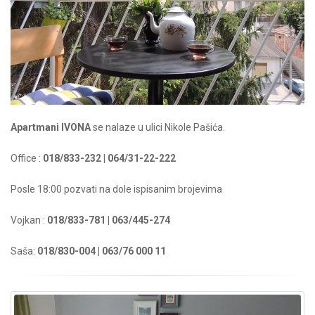
Apartmani IVONA
se nalaze u ulici Nikole Pašića.
Office :
018/833-232 | 064/31-22-222
Posle 18:00 pozvati na dole ispisanim brojevima
Vojkan :
018/833-781 | 063/445-274
Saša:
018/830-004 | 063/76 000 11