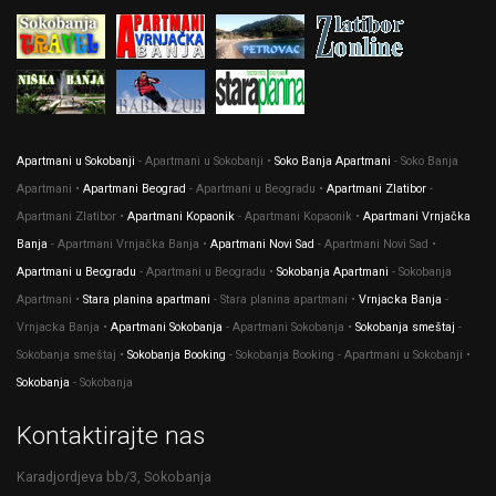
Apartmani u Sokobanji
- Apartmani u Sokobanji •
Soko Banja Apartmani
- Soko Banja
Apartmani •
Apartmani Beograd
- Apartmani u Beogradu •
Apartmani Zlatibor
-
Apartmani Zlatibor •
Apartmani Kopaonik
- Apartmani Kopaonik •
Apartmani Vrnjačka
Banja
- Apartmani Vrnjačka Banja •
Apartmani Novi Sad
- Apartmani Novi Sad •
Apartmani u Beogradu
- Apartmani u Beogradu •
Sokobanja Apartmani
- Sokobanja
Apartmani •
Stara planina apartmani
- Stara planina apartmani •
Vrnjacka Banja
-
Vrnjacka Banja •
Apartmani Sokobanja
- Apartmani Sokobanja •
Sokobanja smeštaj
-
Sokobanja smeštaj •
Sokobanja Booking
- Sokobanja Booking - Apartmani u Sokobanji •
Sokobanja
- Sokobanja
Kontaktirajte nas
Karadjordjeva bb/3, Sokobanja