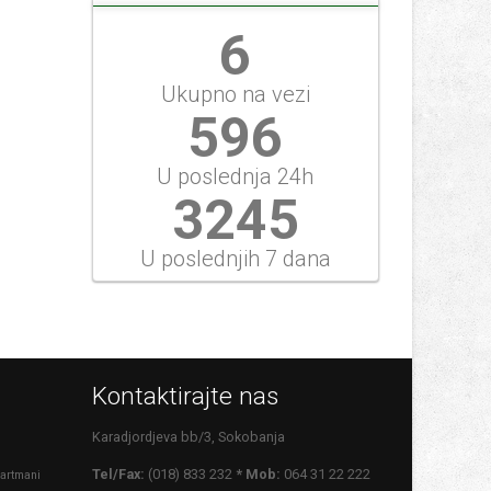
6
Ukupno na vezi
596
U poslednja 24h
3764
U poslednjih 7 dana
Kontaktirajte nas
Karadjordjeva bb/3, Sokobanja
Tel/Fax:
(018) 833 232
* Mob:
064 31 22 222
artmani