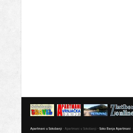
Apartmani u Sokobanji
- Apartmani u Sokobanji •
Soko Banja Apartmani
-