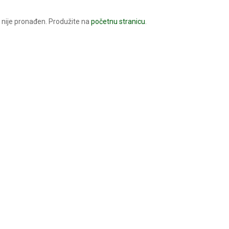
nije pronađen. Produžite na
početnu stranicu
.