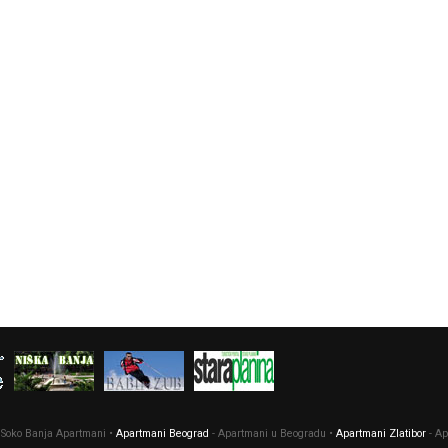
 Soko Banja Apartmani •
Apartmani Beograd
- Apartmani u Beogradu •
Apartmani Zlatibor
- Ap