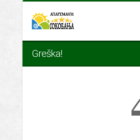
Greška!