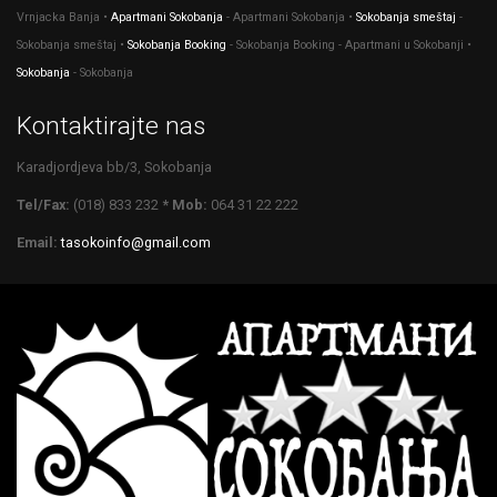
Vrnjacka Banja •
Apartmani Sokobanja
- Apartmani Sokobanja •
Sokobanja smeštaj
-
Sokobanja smeštaj •
Sokobanja Booking
- Sokobanja Booking - Apartmani u Sokobanji •
Sokobanja
- Sokobanja
Kontaktirajte nas
Karadjordjeva bb/3, Sokobanja
Tel/Fax:
(018) 833 232
* Mob:
064 31 22 222
Email:
tasokoinfo@gmail.com