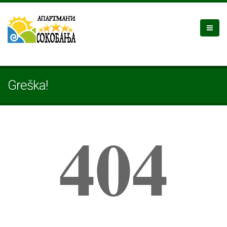
Greška!
404