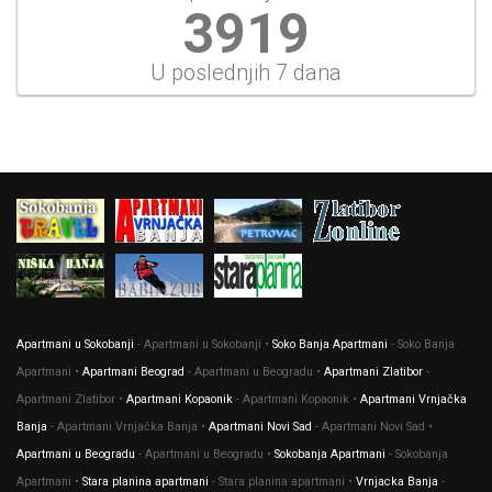
3919
U poslednjih 7 dana
Apartmani u Sokobanji
- Apartmani u Sokobanji •
Soko Banja Apartmani
- Soko Banja
Apartmani •
Apartmani Beograd
- Apartmani u Beogradu •
Apartmani Zlatibor
-
Apartmani Zlatibor •
Apartmani Kopaonik
- Apartmani Kopaonik •
Apartmani Vrnjačka
Banja
- Apartmani Vrnjačka Banja •
Apartmani Novi Sad
- Apartmani Novi Sad •
Apartmani u Beogradu
- Apartmani u Beogradu •
Sokobanja Apartmani
- Sokobanja
Apartmani •
Stara planina apartmani
- Stara planina apartmani •
Vrnjacka Banja
-