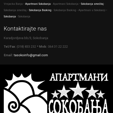
Vrnjacka Banja •
Apartmani Sokobanja
- Apartmani Sokobanja •
Sokobanja smeštaj
-
Sokobanja smeštaj •
Sokobanja Booking
- Sokobanja Booking - Apartmani u Sokobanji •
Sokobanja
- Sokobanja
Kontaktirajte nas
Karadjordjeva bb/3, Sokobanja
Tel/Fax:
(018) 833 232
* Mob:
064 31 22 222
Email:
tasokoinfo@gmail.com