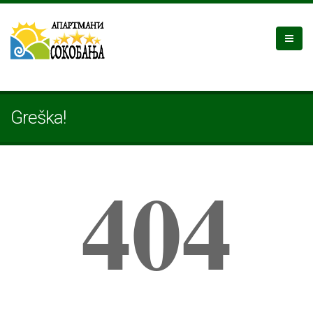
Greška!
404