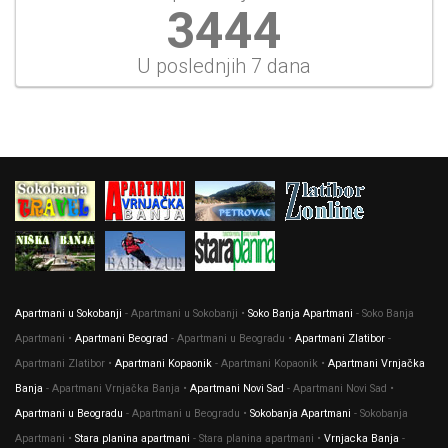
3709
U poslednjih 7 dana
Apartmani u Sokobanji
- Apartmani u Sokobanji •
Soko Banja Apartmani
- Soko Banja
Apartmani •
Apartmani Beograd
- Apartmani u Beogradu •
Apartmani Zlatibor
-
Apartmani Zlatibor •
Apartmani Kopaonik
- Apartmani Kopaonik •
Apartmani Vrnjačka
Banja
- Apartmani Vrnjačka Banja •
Apartmani Novi Sad
- Apartmani Novi Sad •
Apartmani u Beogradu
- Apartmani u Beogradu •
Sokobanja Apartmani
- Sokobanja
Apartmani •
Stara planina apartmani
- Stara planina apartmani •
Vrnjacka Banja
-