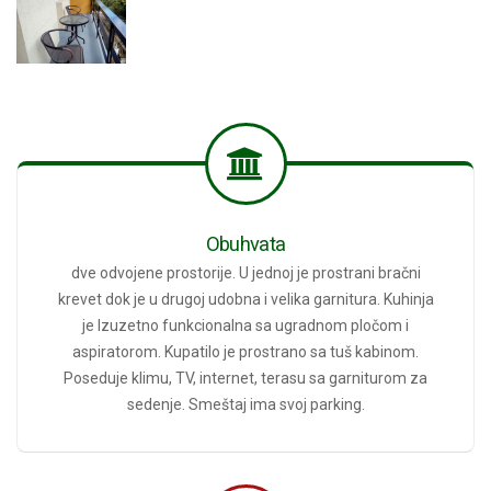
Obuhvata
dve odvojene prostorije. U jednoj je prostrani bračni
krevet dok je u drugoj udobna i velika garnitura. Kuhinja
je Izuzetno funkcionalna sa ugradnom pločom i
aspiratorom. Kupatilo je prostrano sa tuš kabinom.
Poseduje klimu, TV, internet, terasu sa garniturom za
sedenje. Smeštaj ima svoj parking.