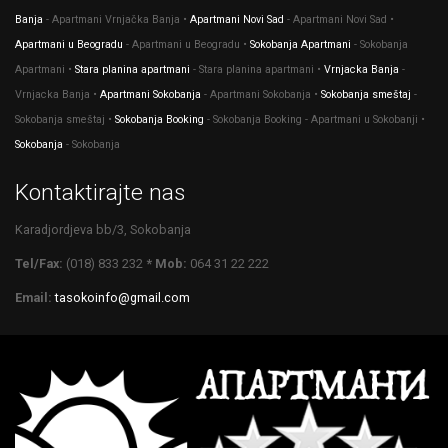
Banja
- Apartmani Vrnjačka Banja •
Apartmani Novi Sad
- Apartmani Novi Sad •
Apartmani u Beogradu
- Apartmani u Beogradu •
Sokobanja Apartmani
- Sokobanja
Apartmani •
Stara planina apartmani
- Stara planina apartmani •
Vrnjacka Banja
-
Vrnjacka Banja •
Apartmani Sokobanja
- Apartmani Sokobanja •
Sokobanja smeštaj
-
Sokobanja smeštaj •
Sokobanja Booking
- Sokobanja Booking - Apartmani u Sokobanji •
Sokobanja
- Sokobanja
Kontaktirajte nas
Karadjordjeva bb/3, Sokobanja
Tel/Fax:
(018) 833 232
* Mob:
064 31 22 222
Email:
tasokoinfo@gmail.com