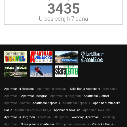
3699
U poslednjih 7 dana
Apartmani u Sokobanji
- Apartmani u Sokobanji •
Soko Banja Apartmani
- Soko Banja
Apartmani •
Apartmani Beograd
- Apartmani u Beogradu •
Apartmani Zlatibor
-
Apartmani Zlatibor •
Apartmani Kopaonik
- Apartmani Kopaonik •
Apartmani Vrnjačka
Banja
- Apartmani Vrnjačka Banja •
Apartmani Novi Sad
- Apartmani Novi Sad •
Apartmani u Beogradu
- Apartmani u Beogradu •
Sokobanja Apartmani
- Sokobanja
Apartmani •
Stara planina apartmani
- Stara planina apartmani •
Vrnjacka Banja
-