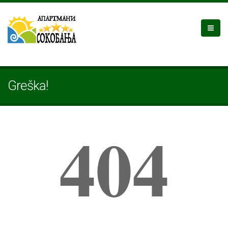
Greška!
404