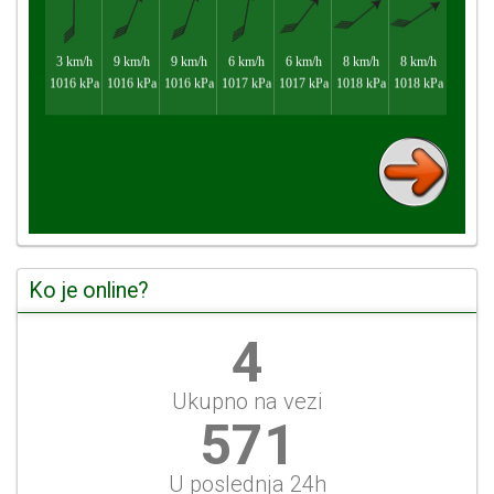
Ko je online?
5
Ukupno na vezi
615
U poslednja 24h