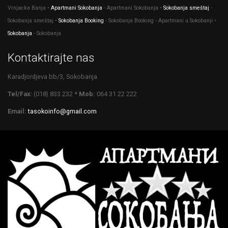
Vrnjacka Banja •
Apartmani Sokobanja
- Apartmani Sokobanja •
Sokobanja smeštaj
-
Sokobanja smeštaj •
Sokobanja Booking
- Sokobanja Booking - Apartmani u Sokobanji •
Sokobanja
- Sokobanja
Kontaktirajte nas
Karadjordjeva bb/3, Sokobanja
Tel/Fax:
(018) 833 232
* Mob:
064 31 22 222
Email:
tasokoinfo@gmail.com