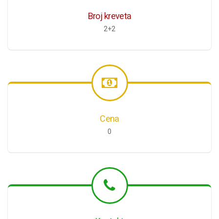
Broj kreveta
2+2
Cena
0