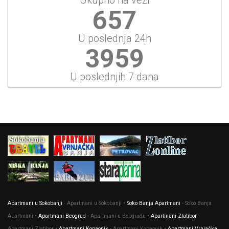
657
U poslednja 24h
3959
U poslednjih 7 dana
Apartmani u Sokobanji
- Apartmani u Sokobanji •
Soko Banja Apartmani
- Soko Banja
Apartmani •
Apartmani Beograd
- Apartmani u Beogradu •
Apartmani Zlatibor
-
Apartmani Zlatibor •
Apartmani Kopaonik
- Apartmani Kopaonik •
Apartmani Vrnjačka