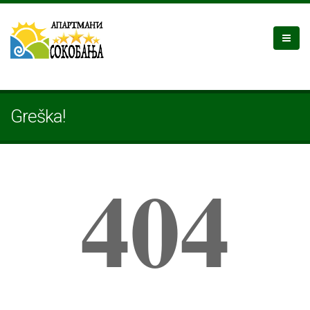
Greška!
404