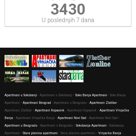
3694
U poslednjih 7 dana
Apartmani u Sokobanji
- Apartmani u Sokobanji •
Soko Banja Apartmani
- Soko Banja
Apartmani •
Apartmani Beograd
- Apartmani u Beogradu •
Apartmani Zlatibor
-
Apartmani Zlatibor •
Apartmani Kopaonik
- Apartmani Kopaonik •
Apartmani Vrnjačka
Banja
- Apartmani Vrnjačka Banja •
Apartmani Novi Sad
- Apartmani Novi Sad •
Apartmani u Beogradu
- Apartmani u Beogradu •
Sokobanja Apartmani
- Sokobanja
Apartmani •
Stara planina apartmani
- Stara planina apartmani •
Vrnjacka Banja
-