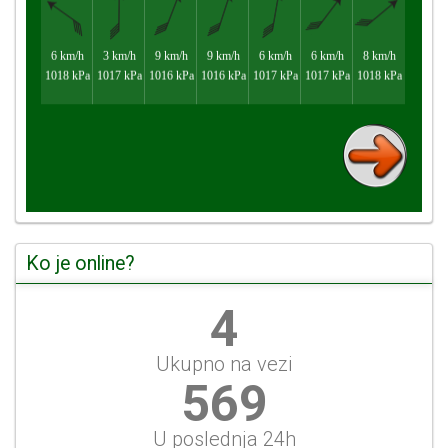
Ko je online?
5
Ukupno na vezi
612
U poslednja 24h