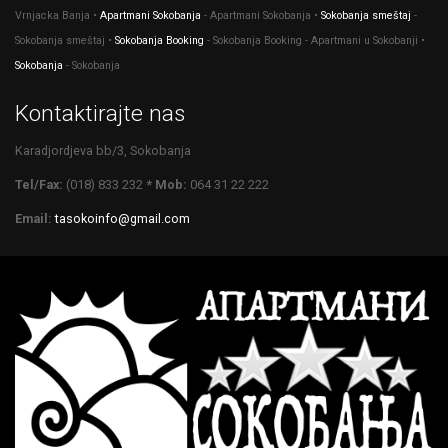
Vrnjacka Banja •
Apartmani Sokobanja
- Apartmani Sokobanja •
Sokobanja smeštaj
-
Sokobanja smeštaj •
Sokobanja Booking
- Sokobanja Booking - Apartmani u Sokobanji •
Sokobanja
- Sokobanja
Kontaktirajte nas
Karadjordjeva bb/3, Sokobanja
Tel/Fax:
(018) 833 232
* Mob:
064 31 22 222
Email:
tasokoinfo@gmail.com