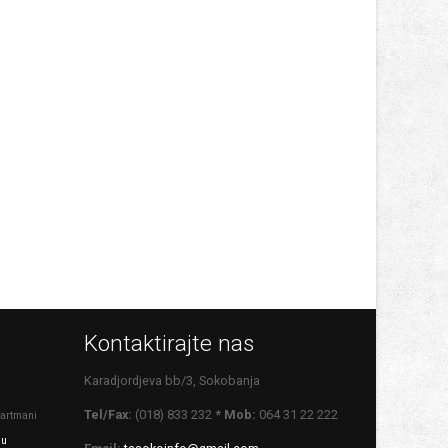
Kontaktirajte nas
Karadjordjeva bb/3, Sokobanja
Tel/Fax:
(018) 833 232
* Mob:
064 31 22 222
artmani
 u