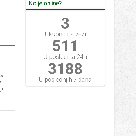
Ko je online?
3
Ukupno na vezi
511
U poslednja 24h
3825
ks
U poslednjih 7 dana
*
 *