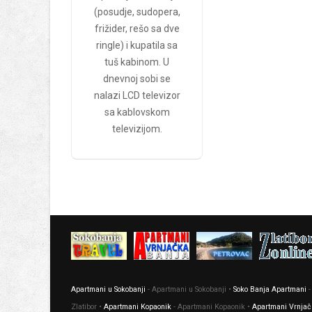
(posudje, sudopera,
frižider, rešo sa dve
ringle) i kupatila sa
tuš kabinom. U
dnevnoj sobi se
nalazi LCD televizor
sa kablovskom
televizijom.
Apartmani u Sokobanji
- Apartmani u Sokobanji •
Soko Banja Apartmani
-
Zlatibor •
Apartmani Kopaonik
- Apartmani Kopaonik •
Apartmani Vrnjač