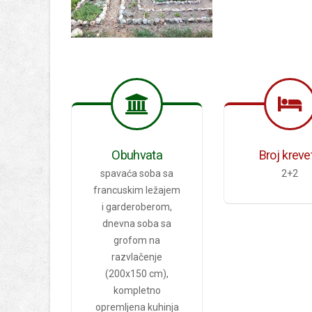
Obuhvata
Broj kreve
spavaća soba sa
2+2
francuskim ležajem
i garderoberom,
dnevna soba sa
grofom na
razvlačenje
(200x150 cm),
kompletno
opremljena kuhinja