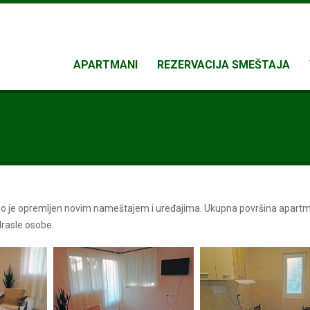
APARTMANI
REZERVACIJA SMEŠTAJA
no je opremljen novim nameštajem i uređajima. Ukupna površina apart
rasle osobe.