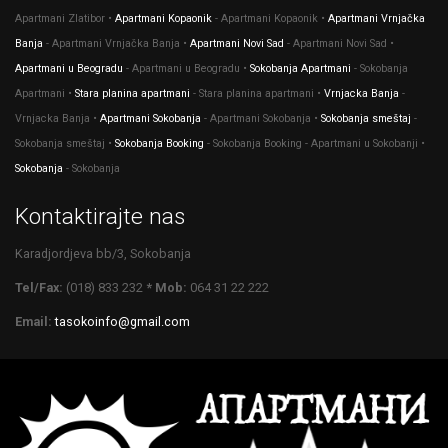
Apartmani Zlatibor •
Apartmani Kopaonik
- Apartmani Kopaonik •
Apartmani Vrnjačka
Banja
- Apartmani Vrnjačka Banja •
Apartmani Novi Sad
- Apartmani Novi Sad •
Apartmani u Beogradu
- Apartmani u Beogradu •
Sokobanja Apartmani
- Sokobanja
Apartmani •
Stara planina apartmani
- Stara planina apartmani •
Vrnjacka Banja
-
Vrnjacka Banja •
Apartmani Sokobanja
- Apartmani Sokobanja •
Sokobanja smeštaj
-
Sokobanja smeštaj •
Sokobanja Booking
- Sokobanja Booking - Apartmani u Sokobanji •
Sokobanja
- Sokobanja
Kontaktirajte nas
Karadjordjeva bb/3, Sokobanja
Tel/Fax:
(018) 833 232
* Mob:
064 31 22 222
Email:
tasokoinfo@gmail.com