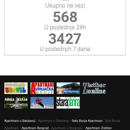
Ukupno na vezi
633
U poslednja 24h
3822
U poslednjih 7 dana
Apartmani u Sokobanji
- Apartmani u Sokobanji •
Soko Banja Apartmani
- Soko Banja
Apartmani •
Apartmani Beograd
- Apartmani u Beogradu •
Apartmani Zlatibor
-