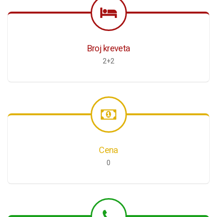
Broj kreveta
2+2
Cena
0