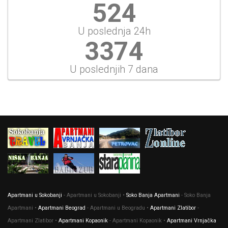
585
U poslednja 24h
3763
U poslednjih 7 dana
Apartmani u Sokobanji
- Apartmani u Sokobanji •
Soko Banja Apartmani
- Soko Banja
Apartmani •
Apartmani Beograd
- Apartmani u Beogradu •
Apartmani Zlatibor
-
Apartmani Zlatibor •
Apartmani Kopaonik
- Apartmani Kopaonik •
Apartmani Vrnjačka