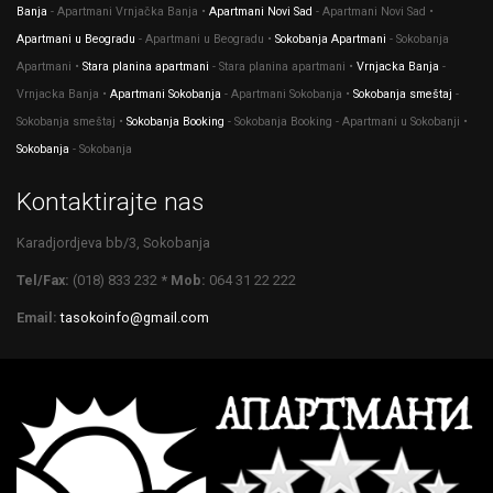
Banja
- Apartmani Vrnjačka Banja •
Apartmani Novi Sad
- Apartmani Novi Sad •
Apartmani u Beogradu
- Apartmani u Beogradu •
Sokobanja Apartmani
- Sokobanja
Apartmani •
Stara planina apartmani
- Stara planina apartmani •
Vrnjacka Banja
-
Vrnjacka Banja •
Apartmani Sokobanja
- Apartmani Sokobanja •
Sokobanja smeštaj
-
Sokobanja smeštaj •
Sokobanja Booking
- Sokobanja Booking - Apartmani u Sokobanji •
Sokobanja
- Sokobanja
Kontaktirajte nas
Karadjordjeva bb/3, Sokobanja
Tel/Fax:
(018) 833 232
* Mob:
064 31 22 222
Email:
tasokoinfo@gmail.com