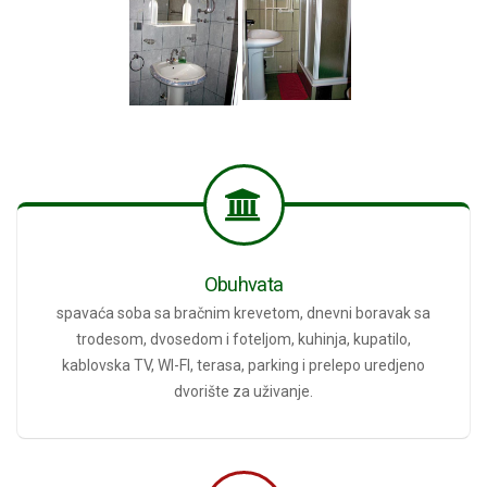
Obuhvata
spavaća soba sa bračnim krevetom, dnevni boravak sa
trodesom, dvosedom i foteljom, kuhinja, kupatilo,
kablovska TV, WI-FI, terasa, parking i prelepo uredjeno
dvorište za uživanje.