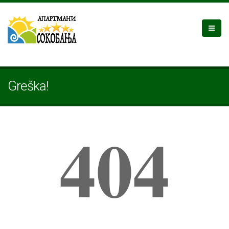
Greška!
404