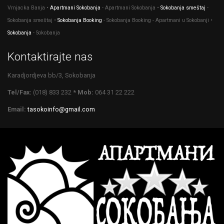
Vrnjacka Banja •
Apartmani Sokobanja
- Apartmani Sokobanja •
Sokobanja smeštaj
-
Sokobanja smeštaj •
Sokobanja Booking
- Sokobanja Booking - Apartmani u Sokobanji •
Sokobanja
- Sokobanja
Kontaktirajte nas
Karadjordjeva bb/3, Sokobanja
Tel/Fax:
(018) 833 232
* Mob:
064 31 22 222
Email:
tasokoinfo@gmail.com