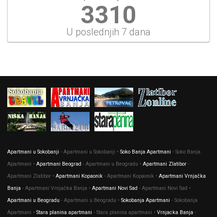
3564
U poslednjih 7 dana
Apartmani u Sokobanji
- Apartmani u Sokobanji •
Soko Banja Apartmani
- Soko Banja
Apartmani •
Apartmani Beograd
- Apartmani u Beogradu •
Apartmani Zlatibor
-
Apartmani Zlatibor •
Apartmani Kopaonik
- Apartmani Kopaonik •
Apartmani Vrnjačka
Banja
- Apartmani Vrnjačka Banja •
Apartmani Novi Sad
- Apartmani Novi Sad •
Apartmani u Beogradu
- Apartmani u Beogradu •
Sokobanja Apartmani
- Sokobanja
Apartmani •
Stara planina apartmani
- Stara planina apartmani •
Vrnjacka Banja
-