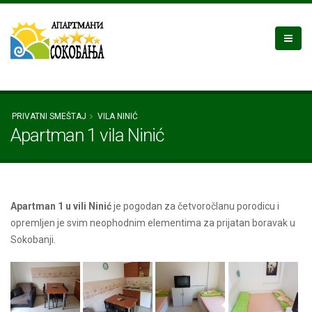
PRIVATNI SMEŠTAJ
VILA NINIĆ
Apartman 1 vila Ninić
Apartman 1 u vili Ninić
je pogodan za četvoročlanu porodicu i
opremljen je svim neophodnim elementima za prijatan boravak u
Sokobanji.