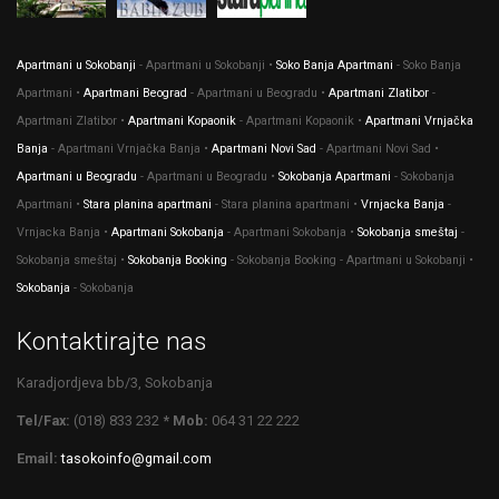
Apartmani u Sokobanji
- Apartmani u Sokobanji •
Soko Banja Apartmani
- Soko Banja
Apartmani •
Apartmani Beograd
- Apartmani u Beogradu •
Apartmani Zlatibor
-
Apartmani Zlatibor •
Apartmani Kopaonik
- Apartmani Kopaonik •
Apartmani Vrnjačka
Banja
- Apartmani Vrnjačka Banja •
Apartmani Novi Sad
- Apartmani Novi Sad •
Apartmani u Beogradu
- Apartmani u Beogradu •
Sokobanja Apartmani
- Sokobanja
Apartmani •
Stara planina apartmani
- Stara planina apartmani •
Vrnjacka Banja
-
Vrnjacka Banja •
Apartmani Sokobanja
- Apartmani Sokobanja •
Sokobanja smeštaj
-
Sokobanja smeštaj •
Sokobanja Booking
- Sokobanja Booking - Apartmani u Sokobanji •
Sokobanja
- Sokobanja
Kontaktirajte nas
Karadjordjeva bb/3, Sokobanja
Tel/Fax:
(018) 833 232
* Mob:
064 31 22 222
Email:
tasokoinfo@gmail.com